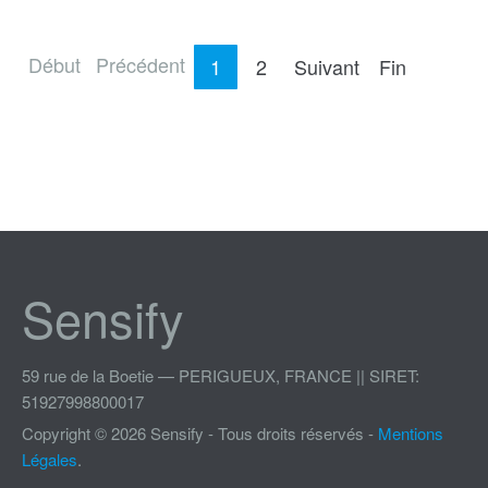
Début
Précédent
1
2
Suivant
Fin
Sensify
59 rue de la Boetie — PERIGUEUX, FRANCE || SIRET:
51927998800017
Copyright © 2026 Sensify - Tous droits réservés -
Mentions
Légales
.